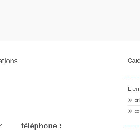
ations
Caté
Lien
or
co
.fr téléphone :