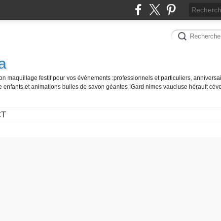
a
on maquillage festif pour vos évènements :professionnels et particuliers, anniversai
e enfants.et animations bulles de savon géantes !Gard nimes vaucluse hérault cé
CT