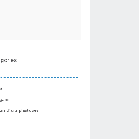
gories
s
igami
urs d'arts plastiques