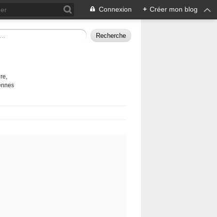
Connexion
+
Créer mon blog
re,
vennes