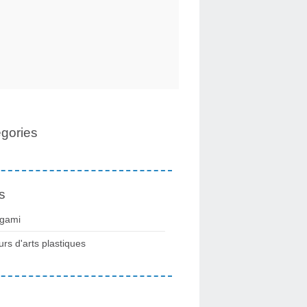
gories
s
igami
urs d'arts plastiques