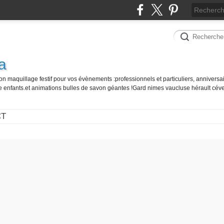
a
on maquillage festif pour vos évènements :professionnels et particuliers, anniversai
e enfants.et animations bulles de savon géantes !Gard nimes vaucluse hérault cé
CT