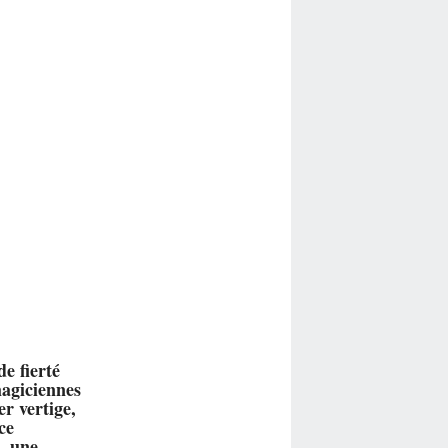
e fierté
magiciennes
r vertige,
ce
e, une