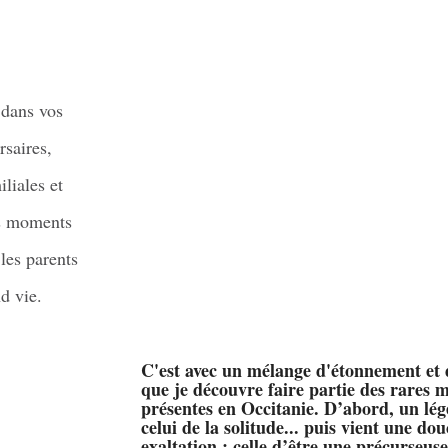
 dans vos
rsaires,
liales et
es moments
 les parents
d vie.
C'est avec un mélange d'étonnement et d
que je découvre faire partie des rares 
présentes en Occitanie. D’abord, un lége
celui de la solitude... puis vient une dou
exaltation : celle d’être une précurseus