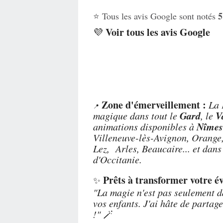
5
⭐ Tous les avis Google sont notés
Voir tous les avis Google
💜
Zone d'émerveillement :
La 
📍
Gard
V
magique dans tout le
, le
Nîmes
animations disponibles à
Villeneuve-lès-Avignon, Orange,
Lez, Arles, Beaucaire... et da
d'Occitanie.
Prêts à transformer votre é
✨
"La magie n'est pas seulement d
vos enfants. J'ai hâte de partag
!"
🪄