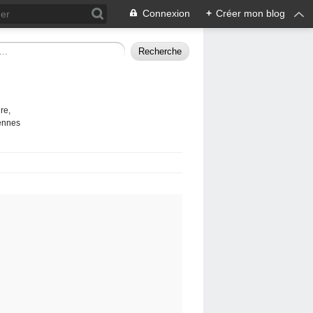
Connexion
+
Créer mon blog
re,
vennes